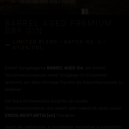
PREMIUM DRY GIN
/
500 ML
DISTILLERS SERIES
TOKYO #DC01
SANTORINI #DC02
BANGKOK #DC03
BARREL AGED PREMIUM
LISBON #DC04
DRY GIN
MEXICO CITY #DC05
CAPRI #DC06
LIMITED BLEND • BATCH NO. 2 /
SPECIAL EDITION:
47,2% VOL.
BARREL AGED
OAK
LUX
Echter fassgelagerter
BARREL AGED Gin
, der feinste
NICE TO KNOW:
Geschmacksnuancen seiner Vorgänger im Eichenfass
annimmt, um dann mit neuer Facette als Gesamtkunstwerk zu
THE STORY
WISSENSWERTES
brillieren.
ZUM ONLINE SHOP
DRINKS
AWARDS
Die Ruhe im Eichenfass sorgt für ein rundes
JOBS
Geschmackserlebnis und verleiht dem neekaOAK einen neuen
EINZIG.NICHT.ARTIG.[en]
Charakter.
Suchbegriff
Suchen
eingeben
Durch die zahlreichen, in sorgfältiger Handarbeit ausgeführten