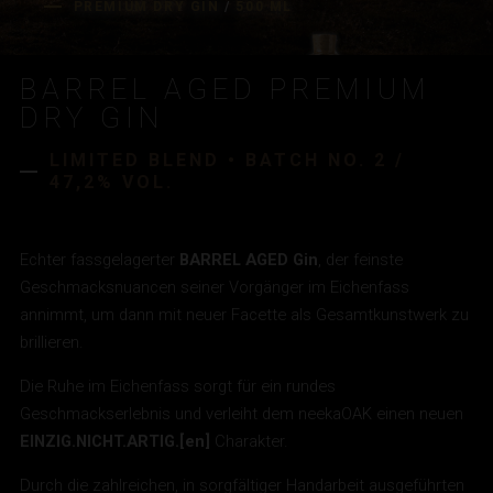
PREMIUM DRY GIN
/
500 ML
DISTILLERS SERIES
TOKYO #DC01
SANTORINI #DC02
BANGKOK #DC03
BARREL AGED PREMIUM
LISBON #DC04
DRY GIN
MEXICO CITY #DC05
CAPRI #DC06
LIMITED BLEND • BATCH NO. 2 /
SPECIAL EDITION:
47,2% VOL.
BARREL AGED
OAK
LUX
Echter fassgelagerter
BARREL AGED Gin
, der feinste
NICE TO KNOW:
Geschmacksnuancen seiner Vorgänger im Eichenfass
annimmt, um dann mit neuer Facette als Gesamtkunstwerk zu
THE STORY
WISSENSWERTES
brillieren.
ZUM ONLINE SHOP
DRINKS
AWARDS
Die Ruhe im Eichenfass sorgt für ein rundes
JOBS
Geschmackserlebnis und verleiht dem neekaOAK einen neuen
EINZIG.NICHT.ARTIG.[en]
Charakter.
Suchbegriff
Suchen
eingeben
Durch die zahlreichen, in sorgfältiger Handarbeit ausgeführten